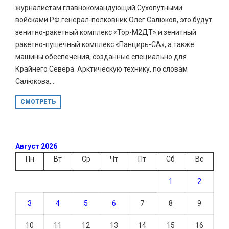
журналистам главнокомандующий Сухопутными
войсками РФ генерал-полковник Олег Салюков, это будут
зенитно-ракетный комплекс «Тор-М2ДТ» и зенитный
ракетно-пушечный комплекс «Панцирь-СА», а также
машины обеспечения, созданные специально для
Крайнего Севера. Арктическую технику, по словам
Салюкова,...
СМОТРЕТЬ
Август 2026
Пн
Вт
Ср
Чт
Пт
Сб
Вс
1
2
3
4
5
6
7
8
9
10
11
12
13
14
15
16