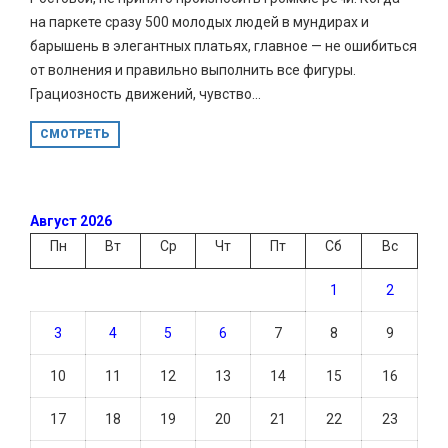
на паркете сразу 500 молодых людей в мундирах и
барышень в элегантных платьях, главное — не ошибиться
от волнения и правильно выполнить все фигуры.
Грациозность движений, чувство...
СМОТРЕТЬ
Август 2026
Пн
Вт
Ср
Чт
Пт
Сб
Вс
1
2
3
4
5
6
7
8
9
10
11
12
13
14
15
16
17
18
19
20
21
22
23