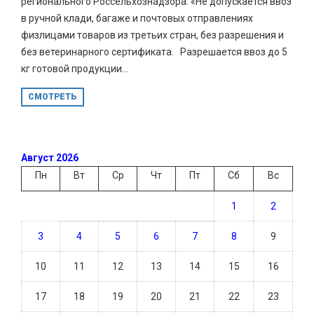
регионального Россельхознадзора. «Не допускается ввоз
в ручной клади, багаже и почтовых отправлениях
физлицами товаров из третьих стран, без разрешения и
без ветеринарного сертификата. Разрешается ввоз до 5
кг готовой продукции...
СМОТРЕТЬ
Август 2026
Пн
Вт
Ср
Чт
Пт
Сб
Вс
1
2
3
4
5
6
7
8
9
10
11
12
13
14
15
16
17
18
19
20
21
22
23