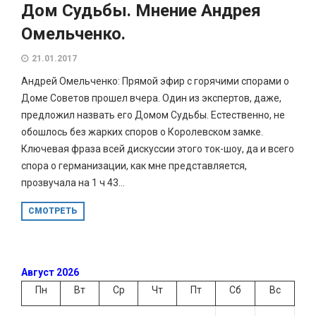
Дом Судьбы. Мнение Андрея
Омельченко.
21.01.2017
Андрей Омельченко: Прямой эфир с горячими спорами о
Доме Советов прошел вчера. Один из экспертов, даже,
предложил назвать его Домом Судьбы. Естественно, не
обошлось без жарких споров о Королевском замке.
Ключевая фраза всей дискуссии этого ток-шоу, да и всего
спора о германизации, как мне представляется,
прозвучала на 1 ч 43...
СМОТРЕТЬ
Август 2026
Пн
Вт
Ср
Чт
Пт
Сб
Вс