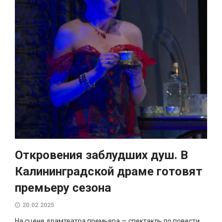
Откровения заблудших душ. В
Калининградской драме готовят
премьеру сезона
20.02.2025
На сцене драмтеатра премьера — спектакль по повести