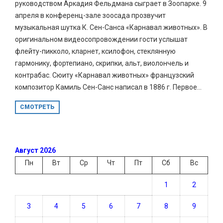
руководством Аркадия Фельдмана сыграет в Зоопарке. 9
апреля в конференц-зале зоосада прозвучит
музыкальная шутка К. Сен-Санса «Карнавал животных». В
оригинальном видеосопровождении гости услышат
флейту-пикколо, кларнет, ксилофон, стеклянную
гармонику, фортепиано, скрипки, альт, виолончель и
контрабас. Сюиту «Карнавал животных» французский
композитор Камиль Сен-Санс написал в 1886 г. Первое...
СМОТРЕТЬ
Август 2026
Пн
Вт
Ср
Чт
Пт
Сб
Вс
1
2
3
4
5
6
7
8
9