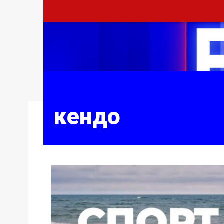
кендо