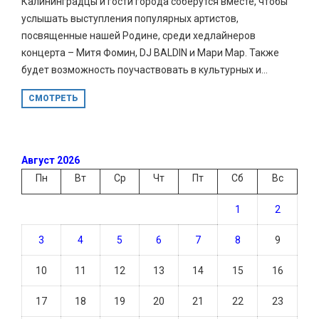
Калининградцы и гости города соберутся вместе, чтобы
услышать выступления популярных артистов,
посвященные нашей Родине, среди хедлайнеров
концерта – Митя Фомин, DJ BALDIN и Мари Мар. Также
будет возможность поучаствовать в культурных и...
СМОТРЕТЬ
Август 2026
Пн
Вт
Ср
Чт
Пт
Сб
Вс
1
2
3
4
5
6
7
8
9
10
11
12
13
14
15
16
17
18
19
20
21
22
23