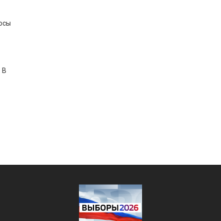
осы
 В