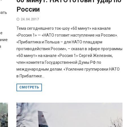
60 минут. НАТО готовит удар по
России
вать
в
24.04.2017
Тема сегодняшнего ток-шоу «60 минут» на канале
ые
«Россия 1» — «НАТО готовит наступление на Россию».
ание
«Прибалтика и Польша – для НАТО плацдарм
я
противодействия России», – сказал в эфире программы
«60 минут» на канале «Россия 1» Сергей Железняк,
член комитета Государственной Думы РФ по
международным делам. «Усиление группировки НАТО
в Прибалтике...
СМОТРЕТЬ