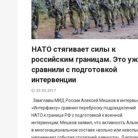
НАТО стягивает силы к
российским границам. Это у
сравнили с подготовкой
интервенции
22.04.2017
Замглавы МИД России Алексей Мешков в интервь
«Интерфаксу» сравнил переброску подразделений
НАТО к границе РФ с подготовкой к военной
интервенции. Мешков заявил, что активность Алья
в многонациональном составе «вольно или неволь
напоминает события столетней давности». Диплом