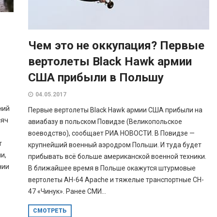
Чем это не оккупация? Первые
я
вертолеты Black Hawk армии
США прибыли в Польшу
04.05.2017
ний
Первые вертолеты Black Hawk армии США прибыли на
сяч
авиабазу в польском Повидзе (Великопольское
воеводство), сообщает РИА НОВОСТИ. В Повидзе —
т
крупнейший военный аэродром Польши. И туда будет
и,
прибывать всё больше американской военной техники.
нии
В ближайшее время в Польше окажутся штурмовые
вертолеты AH-64 Apache и тяжелые транспортные CH-
47 «Чинук». Ранее СМИ...
СМОТРЕТЬ