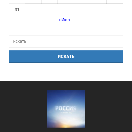
31
« Июл