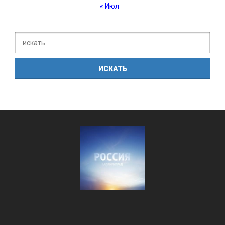
« Июл