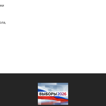
ики
ола,