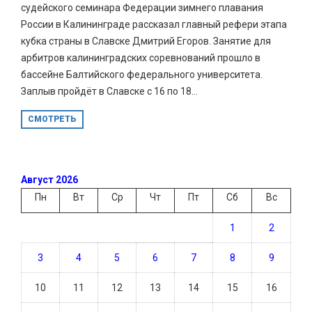
судейского семинара Федерации зимнего плавания
России в Калининграде рассказал главный рефери этапа
кубка страны в Славске Дмитрий Егоров. Занятие для
арбитров калининградских соревнований прошло в
бассейне Балтийского федерального университета.
Заплыв пройдёт в Славске с 16 по 18...
СМОТРЕТЬ
Август 2026
Пн
Вт
Ср
Чт
Пт
Сб
Вс
1
2
3
4
5
6
7
8
9
10
11
12
13
14
15
16