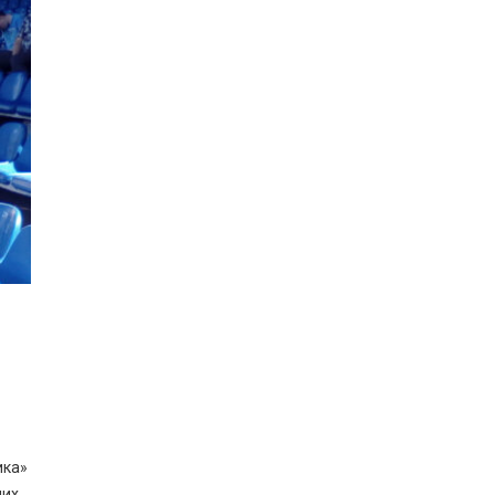
ика»
них