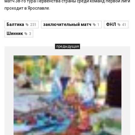
матч 38-го тура Первенства страны среди команд первой лиги
проходит в Ярославле.
Балтика
заключительный матч
ФНЛ
231
1
41
Шинник
3
предыдущая