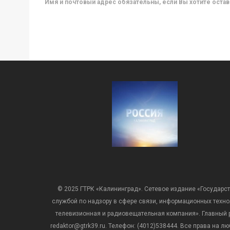
Имя и почтовый адрес обязательны, если Вы хотите ост
© 2025 ГТРК «Калининград». Сетевое издание «Государст
службой по надзору в сфере связи, информационных техн
телевизионная и радиовещательная компания». Главный ре
redaktor@gtrk39.ru. Телефон: (4012)538444. Все права на