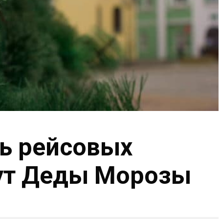
ль рейсовых
дут Деды Морозы