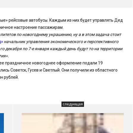
чные» рейсовые автобусы. Каждым из них будет управлять Дед
дничное настроение пассажирам.
литетов по новогоднему украшению, ну а в этом задача стоит
д»
начальник управления экономического и перспективного
го декабря по 7-е января каждый день будут то на территории
тия».
шее праздничное новогоднее оформление подали 19
ись Советск, Гусев и Светлый. Они получили из областного
н рублей.
следующая