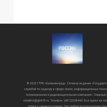
© 2025 ГТРК «Калининград». Сетевое издание «Государст
службой по надзору в сфере связи, информационных техн
телевизионная и радиовещательная компания». Главный ре
redaktor@gtrk39.ru. Телефон: (4012)538444. Все права на
праве и смежных правах. При любом использовании тексто