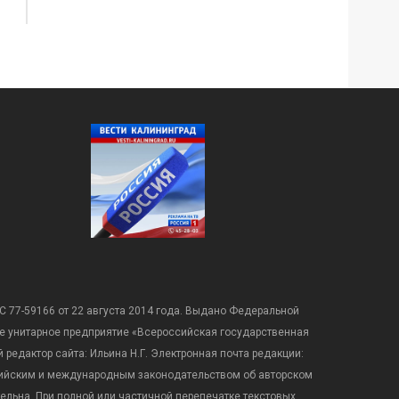
С 77-59166 от 22 августа 2014 года. Выдано Федеральной
е унитарное предприятие «Всероссийская государственная
редактор сайта: Ильина Н.Г. Электронная почта редакции:
оссийским и международным законодательством об авторском
ательна. При полной или частичной перепечатке текстовых