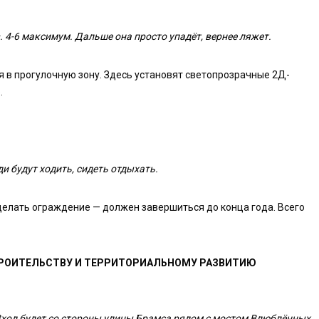
 4-6 максимум. Дальше она просто упадёт, вернее ляжет.
я в прогулочную зону. Здесь установят светопрозрачные 2Д-
.
и будут ходить, сидеть отдыхать.
делать ограждение — должен завершиться до конца года. Всего
ТРОИТЕЛЬСТВУ И ТЕРРИТОРИАЛЬНОМУ РАЗВИТИЮ
Вход будет со стороны улицы Брамса рядом с мостом Влюблённых.