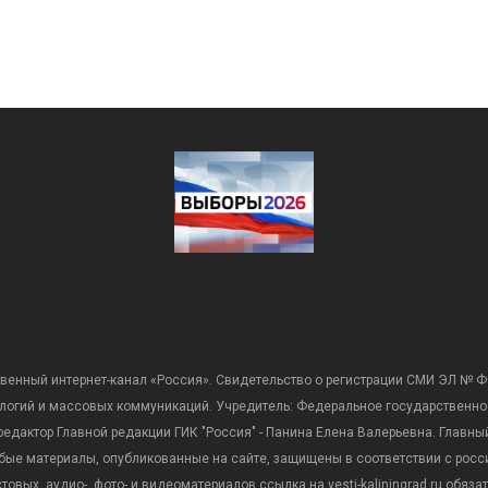
венный интернет-канал «Россия». Свидетельство о регистрации СМИ ЭЛ № Ф
ологий и массовых коммуникаций. Учредитель: Федеральное государственно
дактор Главной редакции ГИК "Россия" - Панина Елена Валерьевна. Главный 
 любые материалы, опубликованные на сайте, защищены в соответствии с р
вых, аудио-, фото- и видеоматериалов ссылка на vesti-kaliningrad.ru обяз