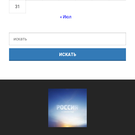
31
« Июл