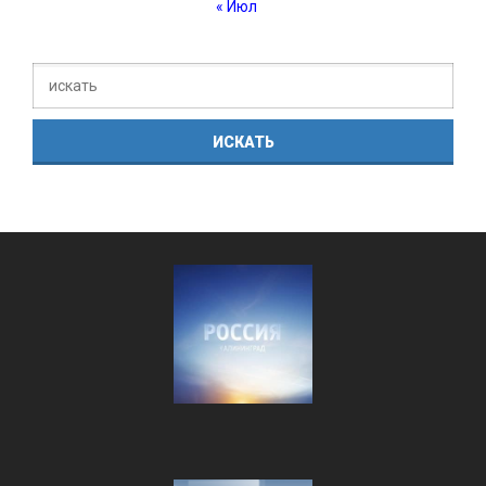
« Июл