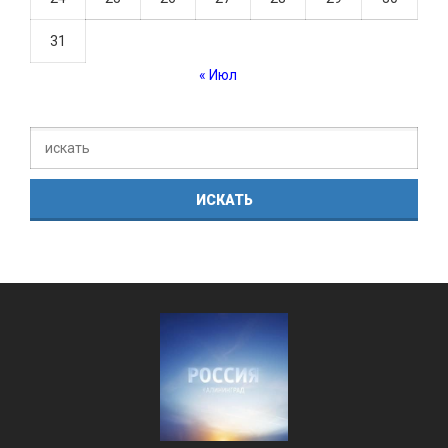
31
« Июл