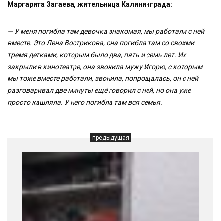
Маргарита Загаева, жительница Калининграда:
— У меня погибла там девочка знакомая, мы работали с ней
вместе. Это Лена Вострикова, она погибла там со своими
тремя детками, которым было два, пять и семь лет. Их
закрыли в кинотеатре, она звонила мужу Игорю, с которым
мы тоже вместе работали, звонила, попрощалась, он с ней
разговаривал две минуты ещё говорил с ней, но она уже
просто кашляла. У него погибла там вся семья.
предыдущая