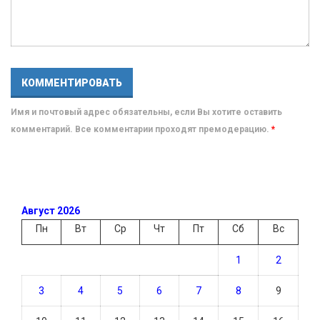
Имя и почтовый адрес обязательны, если Вы хотите оставить
комментарий. Все комментарии проходят премодерацию.
*
Август 2026
Пн
Вт
Ср
Чт
Пт
Сб
Вс
1
2
3
4
5
6
7
8
9