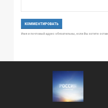
Имя и почтовый адрес обязательны, если Вы хотите ост