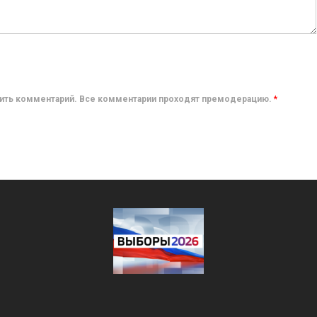
авить комментарий. Все комментарии проходят премодерацию.
*