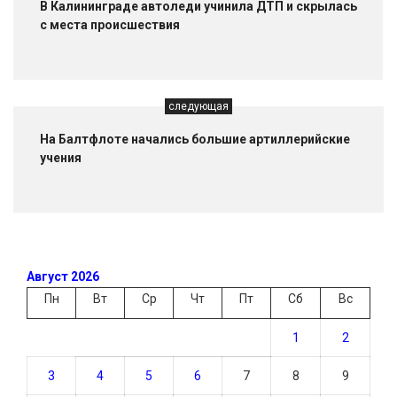
В Калининграде автоледи учинила ДТП и скрылась
с места происшествия
следующая
На Балтфлоте начались большие артиллерийские
учения
Август 2026
Пн
Вт
Ср
Чт
Пт
Сб
Вс
1
2
3
4
5
6
7
8
9