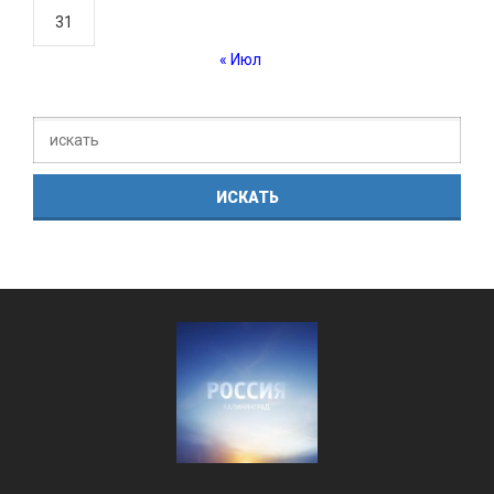
31
« Июл