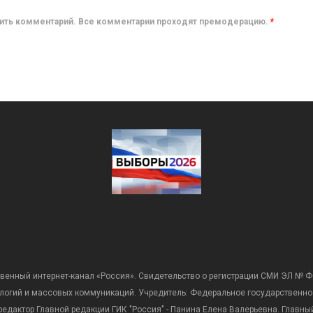
авить комментарий. Все комментарии проходят премодерацию.
*
венный интернет-канал «Россия». Свидетельство о регистрации СМИ ЭЛ № Ф
ологий и массовых коммуникаций. Учредитель: Федеральное государственно
дактор Главной редакции ГИК "Россия" - Панина Елена Валерьевна. Главный 