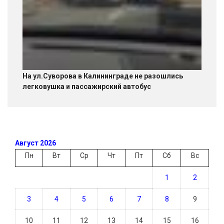
На ул.Суворова в Калининграде не разошлись
легковушка и пассажирский автобус
Август 2026
Пн
Вт
Ср
Чт
Пт
Сб
Вс
1
2
3
4
5
6
7
8
9
10
11
12
13
14
15
16