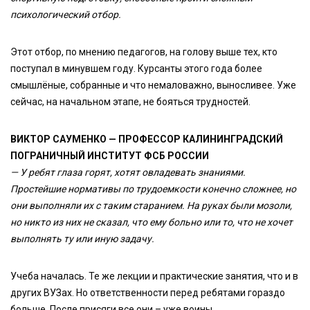
психологический отбор.
Этот отбор, по мнению педагогов, на голову выше тех, кто
поступал в минувшем году. Курсанты этого года более
смышлёные, собранные и что немаловажно, выносливее. Уже
сейчас, на начальном этапе, не бояться трудностей.
ВИКТОР САУМЕНКО — ПРОФЕССОР КАЛИНИНГРАДСКИЙ
ПОГРАНИЧНЫЙ ИНСТИТУТ ФСБ РОССИИ
— У ребят глаза горят, хотят овладевать знаниями.
Простейшие нормативы по трудоемкости конечно сложнее, но
они выполняли их с таким старанием. На руках были мозоли,
но никто из них не сказал, что ему больно или то, что не хочет
выполнять ту или иную задачу.
Учеба началась. Те же лекции и практические занятия, что и в
других ВУЗах. Но ответственности перед ребятами гораздо
больше. После присяги все они – уже воины.