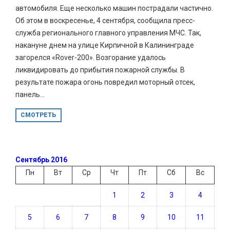
автомобиля. Еще несколько машин пострадали частично.
Об этом в воскресенье, 4 сентября, сообщила пресс-
служба регионального главного управления МЧС. Так,
накануне днем на улице Кирпичной в Калининграде
загорелся «Rover-200». Возгорание удалось
ликвидировать до прибытия пожарной службы. В
результате пожара огонь повредил моторный отсек,
панель...
СМОТРЕТЬ
Сентябрь 2016
Пн
Вт
Ср
Чт
Пт
Сб
Вс
1
2
3
4
5
6
7
8
9
10
11