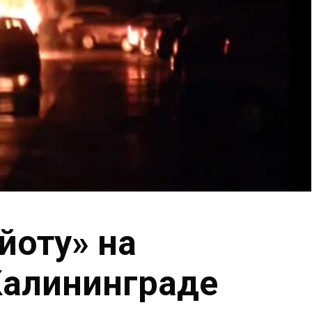
йоту» на
 Калининграде