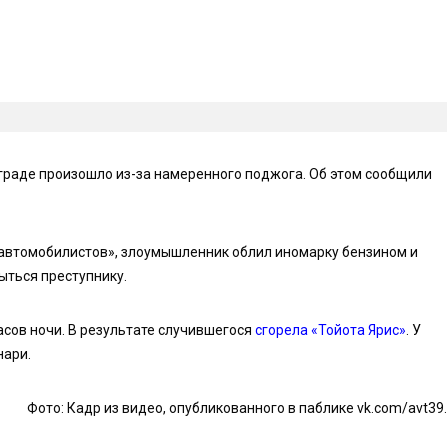
граде произошло из-за намеренного поджога. Об этом сообщили
автомобилистов», злоумышленник облил иномарку бензином и
ыться преступнику.
асов ночи. В результате случившегося
сгорела «Тойота Ярис»
. У
нари.
Фото: Кадр из видео, опубликованного в паблике vk.com/avt39.