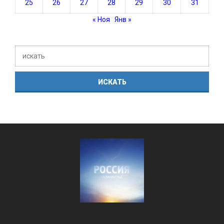
25
26
27
28
29
30
31
« Ноя
Янв »