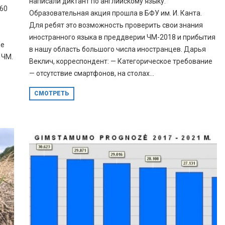
написали диктант по английскому языку.
360
Образовательная акция прошла в БФУ им. И. Канта.
Для ребят это возможность проверить свои знания
иностранного языка в преддверии ЧМ-2018 и прибытия
ые
в нашу область большого числа иностранцев. Дарья
 ЧМ.
Веклич, корреспондент: — Категорическое требование
— отсутствие смартфонов, на столах...
СМОТРЕТЬ