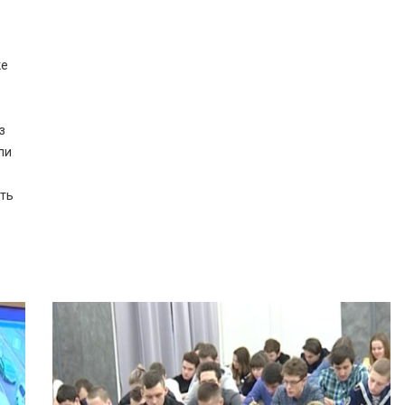
ке
з
ли
ть