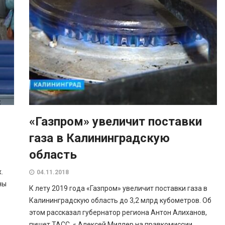
«Газпром» увеличит поставки
газа в Калининградскую
область
.
04.11.2018
ны
К лету 2019 года «Газпром» увеличит поставки газа в
Калининградскую область до 3,2 млрд кубометров. Об
этом рассказал губернатор региона Антон Алиханов,
пишет ТАСС. « Алексей Миллер на правкомиссии