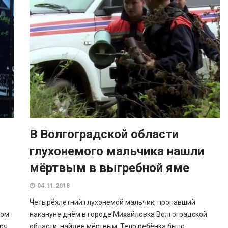
В Волгоградской области
глухонемого мальчика нашли
мёртвым в выгребной яме
04.11.2018
Четырёхлетний глухонемой мальчик, пропавший
том
накануне днём в городе Михайловка Волгоградской
ря.
области, найден мёртвым. Тело ребёнка было