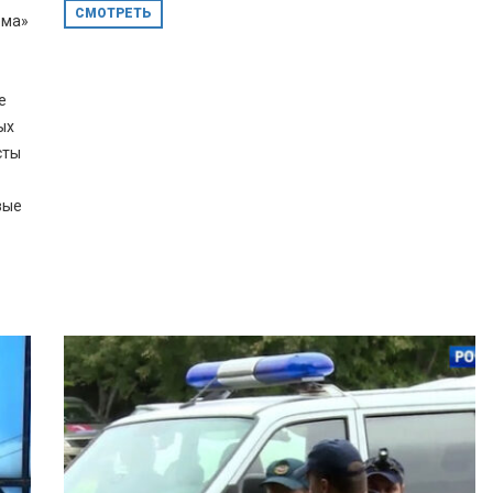
СМОТРЕТЬ
ема»
е
ых
сты
вые