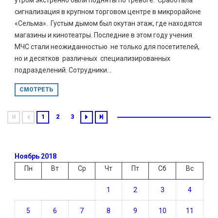
сигнализация в крупном торговом центре в микрорайоне
«Сельма». Густым дымом был окутан этаж, где находятся
магазины и кинотеатры. Последние в этом году учения
МЧС стали неожиданностью не только для посетителей,
но и десятков различных специализированных
подразделений. Сотрудники...
СМОТРЕТЬ
1
2
3
Ноябрь 2018
Пн
Вт
Ср
Чт
Пт
Сб
Вс
1
2
3
4
5
6
7
8
9
10
11