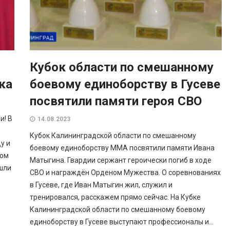
Кубок области по смешанному
ка
боевому единоборству в Гусеве
посвятили памяти героя СВО
и! В
14.08.2023
Кубок Калининградской области по смешанному
у и
боевому единоборству ММА посвятили памяти Ивана
вом
Матыгина. Гвардии сержант героически погиб в ходе
шли
СВО и награждён Орденом Мужества. О соревнованиях
в Гусеве, где Иван Матыгин жил, служил и
тренировался, расскажем прямо сейчас. На Кубке
Калининградской области по смешанному боевому
единоборству в Гусеве выступают профессионалы и...