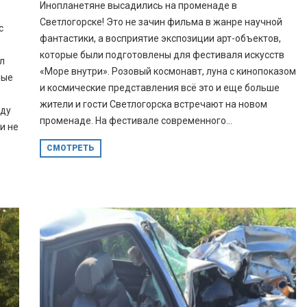
Инопланетяне высадились на променаде в
Светлогорске! Это не зачин фильма в жанре научной
с
фантастики, а восприятие экспозиции арт-объектов,
которые были подготовлены для фестиваля искусств
л
«Море внутри». Розовый космонавт, луна с кинопоказом
ные
и космические представления всё это и еще больше
жители и гости Светлогорска встречают на новом
оду
променаде. На фестивале современного...
и не
СМОТРЕТЬ