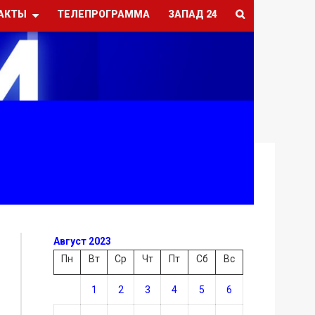
АКТЫ
ТЕЛЕПРОГРАММА
ЗАПАД 24
Август 2023
Пн
Вт
Ср
Чт
Пт
Сб
Вс
1
2
3
4
5
6