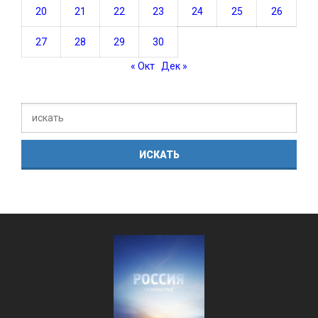
20
21
22
23
24
25
26
27
28
29
30
« Окт
Дек »