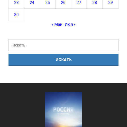
23
24
25
26
27
28
29
30
« Май
Июл »