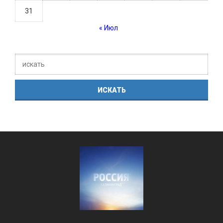
31
« Июл