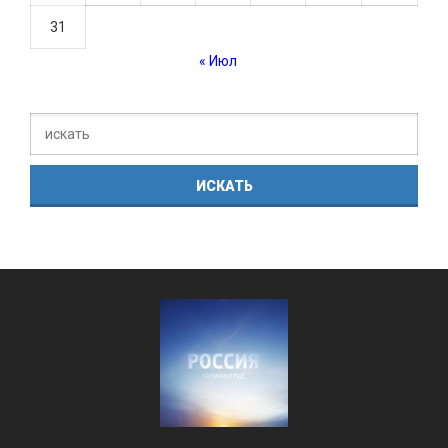
31
« Июл