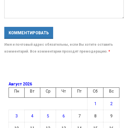
Имя и почтовый адрес обязательны, если Вы хотите оставить
комментарий. Все комментарии проходят премодерацию.
*
Август 2026
Пн
Вт
Ср
Чт
Пт
Сб
Вс
1
2
3
4
5
6
7
8
9