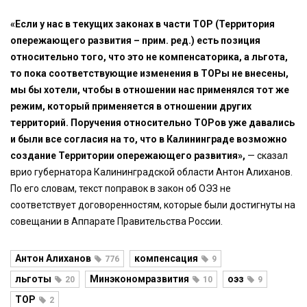
«Если у нас в текущих законах в части ТОР (Территория
опережающего развития – прим. ред.) есть позиция
относительно того, что это не компенсаторика, а льгота,
то пока соответствующие изменения в ТОРы не внесены,
мы бы хотели, чтобы в отношении нас применялся тот же
режим, который применяется в отношении других
территорий. Поручения относительно ТОРов уже давались
и были все согласия на то, что в Калининграде возможно
создание Территории опережающего развития»,
— сказал
врио губернатора Калининградской области Антон Алиханов.
По его словам, текст поправок в закон об ОЭЗ не
соответствует договоренностям, которые были достигнуты на
совещании в Аппарате Правительства России.
Антон Алиханов
компенсация
776
9
льготы
Минэкономразвития
оэз
20
10
9
ТОР
2