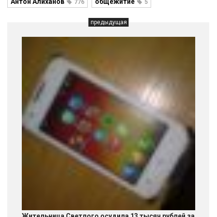
Антон Алиханов
общежитие
776
5
предыдущая
Жительница Светлого осудила 13 тысяч рублей за