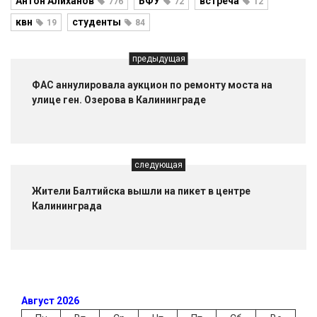
Антон Алиханов
БФУ
встреча
776
72
12
квн
студенты
19
84
предыдущая
ФАС аннулировала аукцион по ремонту моста на
улице ген. Озерова в Калининграде
следующая
Жители Балтийска вышли на пикет в центре
Калининграда
Август 2026