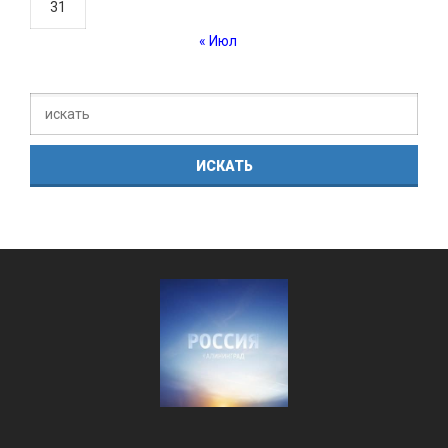
31
« Июл