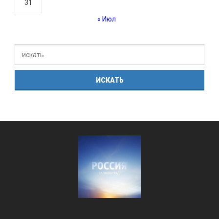
31
« Июл