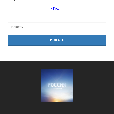
« Июл