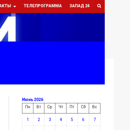
АКТЫ
ТЕЛЕПРОГРАММА
ЗАПАД 24
Июнь 2026
Пн
Вт
Ср
Чт
Пт
Сб
Вс
1
2
3
4
5
6
7