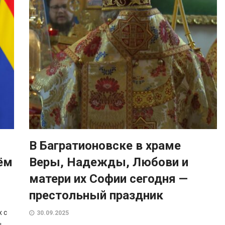
В Багратионовске в храме
ём
Веры, Надежды, Любови и
матери их Софии сегодня —
престольный праздник
 с
30.09.2025
ы