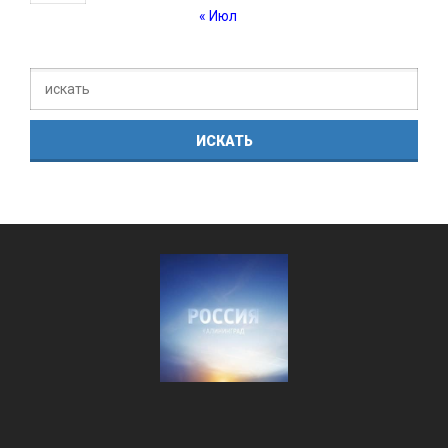
« Июл